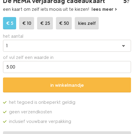
De HEMA verjaardag cadeaukaart
5
.
–
een kaart om zelf iets moois uit te kiezen!
lees meer
€
5
€
10
€
25
€
50
kies zelf
het aantal
1
of vul zelf een waarde in
in winkelmandje
het tegoed is onbeperkt geldig
geen verzendkosten
inclusief vouwbare verpakking